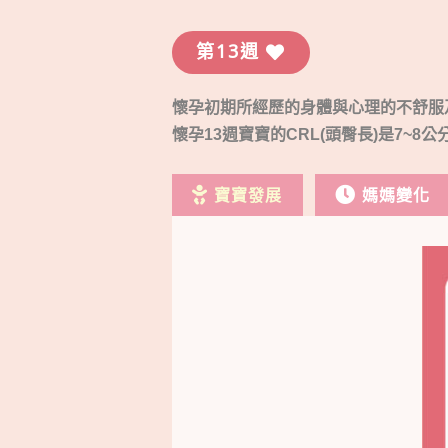
第13週
懷孕初期所經歷的身體與心理的不舒服
懷孕13週寶寶的CRL(頭臀長)是7~8公
寶寶發展
媽媽變化