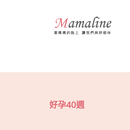
跳
至
主
要
內
容
好孕40週