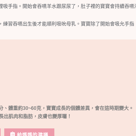
裡吸手指。開始會吞嚥羊水跟尿尿了，肚子裡的寶寶會持續吞嚥
，練習吞嚥出生後才能順利吸吮母乳。寶寶除了開始會吸允手指
10公分、體重約30~60克，寶寶成長的個體差異，會在這時期變大。
長出肌肉和脂肪，皮膚也變厚囉！
給媽媽的建議