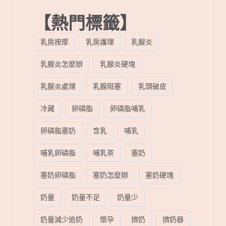
【熱門標籤】
乳房按摩
乳房護理
乳腺炎
乳腺炎怎麼辦
乳腺炎硬塊
乳腺炎處理
乳腺阻塞
乳頭破皮
冷藏
卵磷脂
卵磷脂哺乳
卵磷脂塞奶
含乳
哺乳
哺乳卵磷脂
哺乳茶
塞奶
塞奶卵磷脂
塞奶怎麼辦
塞奶硬塊
奶量
奶量不足
奶量少
奶量減少追奶
懷孕
擠奶
擠奶器