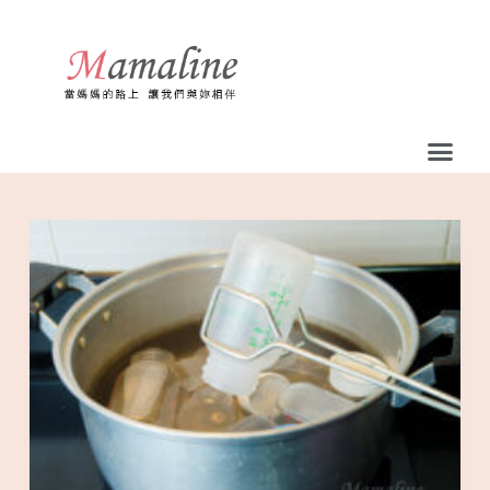
跳
至
主
要
內
容