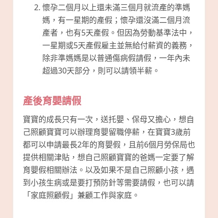
懷孕二個月以上還未滿三個月就流產的準媽
媽，有一星期的產假；懷孕還沒滿二個月流
產者，也有5天產假。但因為勞動基準法中，
一星期或5天產假雇主並無給付薪資的義務，
除非準媽媽是以普通傷病假請假，一年內未
超過30天部分，則可以請領半薪。
產後育嬰請假
寶寶的成長只有一次，送托嬰、保母又擔心，想自
己照顧寶寶可以辦理育嬰留職停薪，在寶寶3歲前
都可以申請最長2年的育嬰假，且前6個月勞保局也
提供相關津貼，想自己照顧寶寶的爸媽一定要了解
育嬰假相關辦法。以及如果不是自己照顧小孩，遇
到小孩生病或是要打預防針等需要請假，也可以請
「家庭照顧假」兼顧工作與家庭。