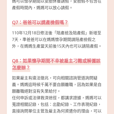
媽可以懷孕期間以安胎休養請假，安胎假不包含在
產假時間內，媽媽可以放心請假。
Q7：爸爸可以請產檢假嗎？
110年12月18日修法後「陪產檢及陪產假」新增至
7天，準爸爸可以在媽媽懷孕期間請陪產檢假之
外，在媽媽生產當天前後15天內也可以請陪產假。
Q8：如果懷孕期間不幸被雇主刁難或解僱該
怎麼辦？
如果雇主有違法徵兆，可向相關諮詢管道詢問疑
義。媽媽這時候千萬不要自願離職，因為如果是自
願離職絕對沒有失業給付。
任何申訴或法律救濟途徑，都講求證據，媽媽可以
蒐證相關記錄，包括：出勤紀錄、工作表現紀錄，
直接詢問單位主管及雇主為何資遣你的理由，可以