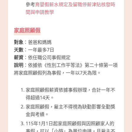
參考
育嬰假薪水規定及留職停薪津貼核發時
間與申請教學
家庭照顧假
對象
：爸爸和媽媽
天數
：一年最多7日
薪資
：依任職公司事假規定
說明
：依據依《性別工作平等法》第二十條第一項
將家庭照顧假列為事假，一年以7天為限。
家庭照顧假薪資依據事假辦理，合計一年不
得超過14天。
家庭照顧假，雇主不得視為缺勤影響全勤獎
金與考績。
115年1月1日起家庭照顧假與因照顧家人的
事假，可以「小時」為單位申請，且雇主不