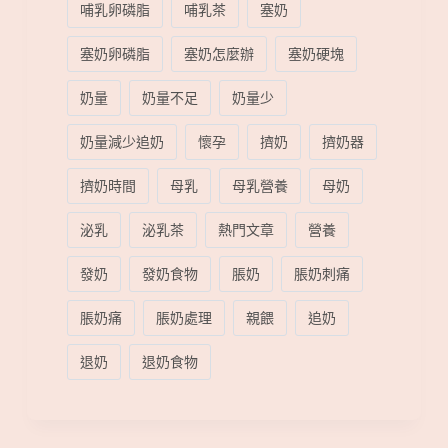
哺乳卵磷脂
哺乳茶
塞奶
塞奶卵磷脂
塞奶怎麼辦
塞奶硬塊
奶量
奶量不足
奶量少
奶量減少追奶
懷孕
擠奶
擠奶器
擠奶時間
母乳
母乳營養
母奶
泌乳
泌乳茶
熱門文章
營養
發奶
發奶食物
脹奶
脹奶刺痛
脹奶痛
脹奶處理
親餵
追奶
退奶
退奶食物