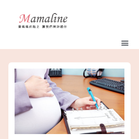
跳
至
主
要
內
容