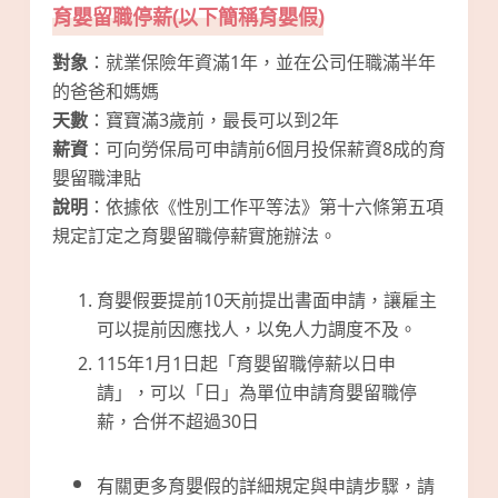
育嬰留職停薪(以下簡稱育嬰假)
對象
：就業保險年資滿1年，並在公司任職滿半年
的爸爸和媽媽
天數
：寶寶滿3歲前，最長可以到2年
薪資
：可向勞保局可申請前6個月投保薪資8成的育
嬰留職津貼
說明
：依據依《性別工作平等法》第十六條第五項
規定訂定之育嬰留職停薪實施辦法。
育嬰假要提前10天前提出書面申請，讓雇主
可以提前因應找人，以免人力調度不及。
115年1月1日起「育嬰留職停薪以日申
請」，可以「日」為單位申請育嬰留職停
薪，合併不超過30日
有關更多育嬰假的詳細規定與申請步驟，請