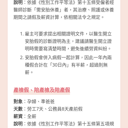
說明
：依據《性別工作平等法》第十五條受僱者經
醫師診斷「需安胎休養」者，其治療、照護或休養
期間之請假及薪資計算，依相關法令之規定。
雇主可要求提出相關證明文件，以醫生開立
安胎假的診斷證明為主，建議請醫生開立證
明時需要寫清楚時間，避免後續勞資糾紛。
安胎假會併入病假一起計算，因此一年內兩
種假合計在「30日內」有半薪，超過則無
薪。
產檢假、陪產檢及陪產假
對象
：孕婦、準爸爸
天數
：勞工7天、公務員8天產前假
薪資
：全薪
說明
：依據《性別工作平等法》第十五條第五項規