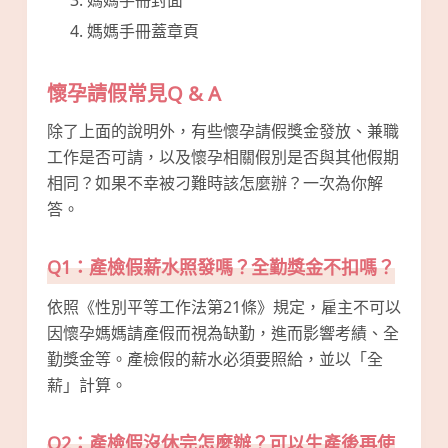
媽媽手冊蓋章頁
懷孕請假常見Q & A
除了上面的說明外，有些懷孕請假獎金發放、兼職
工作是否可請，以及懷孕相關假別是否與其他假期
相同？如果不幸被刁難時該怎麼辦？一次為你解
答。
Q1：產檢假薪水照發嗎？全勤獎金不扣嗎？
依照《性別平等工作法第21條》規定，雇主不可以
因懷孕媽媽請產假而視為缺勤，進而影響考績、全
勤獎金等。產檢假的薪水必須要照給，並以「全
薪」計算。
Q2：產檢假沒休完怎麼辦？可以生產後再使