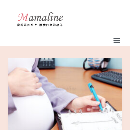
跳
至
主
要
內
容