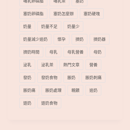
哺乳卵磷脂
哺乳茶
塞奶
塞奶卵磷脂
塞奶怎麼辦
塞奶硬塊
奶量
奶量不足
奶量少
奶量減少追奶
懷孕
擠奶
擠奶器
擠奶時間
母乳
母乳營養
母奶
泌乳
泌乳茶
熱門文章
營養
發奶
發奶食物
脹奶
脹奶刺痛
脹奶痛
脹奶處理
親餵
追奶
退奶
退奶食物