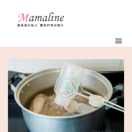
跳
至
主
要
內
容