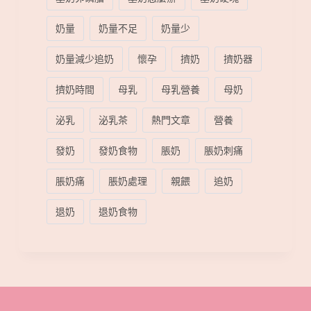
奶量
奶量不足
奶量少
奶量減少追奶
懷孕
擠奶
擠奶器
擠奶時間
母乳
母乳營養
母奶
泌乳
泌乳茶
熱門文章
營養
發奶
發奶食物
脹奶
脹奶刺痛
脹奶痛
脹奶處理
親餵
追奶
退奶
退奶食物