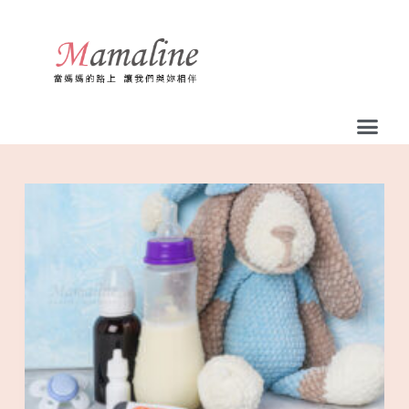
跳
至
主
要
內
容