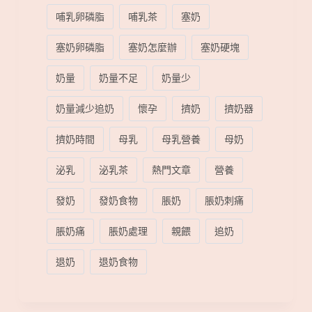
哺乳卵磷脂
哺乳茶
塞奶
塞奶卵磷脂
塞奶怎麼辦
塞奶硬塊
奶量
奶量不足
奶量少
奶量減少追奶
懷孕
擠奶
擠奶器
擠奶時間
母乳
母乳營養
母奶
泌乳
泌乳茶
熱門文章
營養
發奶
發奶食物
脹奶
脹奶刺痛
脹奶痛
脹奶處理
親餵
追奶
退奶
退奶食物