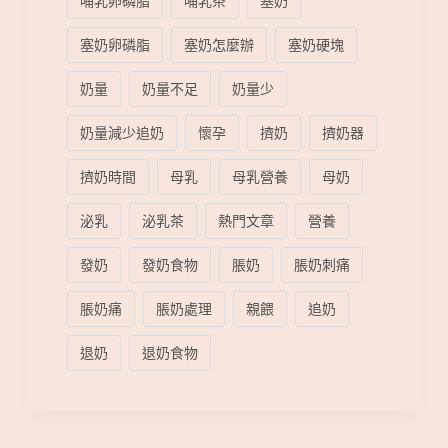
哺乳卵磷脂
哺乳茶
塞奶
塞奶卵磷脂
塞奶怎麼辦
塞奶硬塊
奶量
奶量不足
奶量少
奶量減少追奶
懷孕
擠奶
擠奶器
擠奶時間
母乳
母乳營養
母奶
泌乳
泌乳茶
熱門文章
營養
發奶
發奶食物
脹奶
脹奶刺痛
脹奶痛
脹奶處理
親餵
追奶
退奶
退奶食物