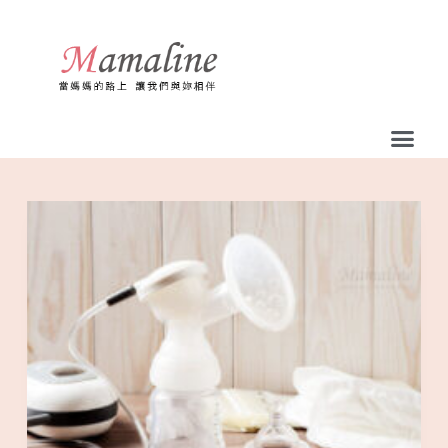
跳
至
主
要
內
容