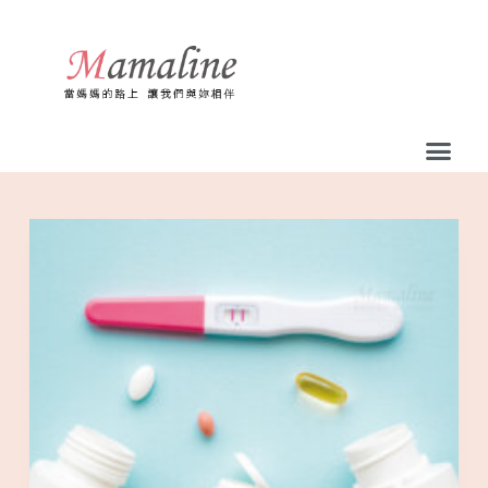
跳
至
主
要
內
容