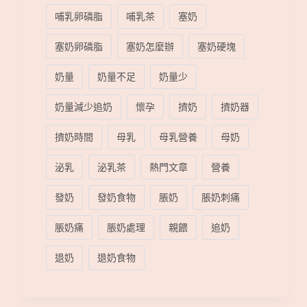
哺乳卵磷脂
哺乳茶
塞奶
塞奶卵磷脂
塞奶怎麼辦
塞奶硬塊
奶量
奶量不足
奶量少
奶量減少追奶
懷孕
擠奶
擠奶器
擠奶時間
母乳
母乳營養
母奶
泌乳
泌乳茶
熱門文章
營養
發奶
發奶食物
脹奶
脹奶刺痛
脹奶痛
脹奶處理
親餵
追奶
退奶
退奶食物