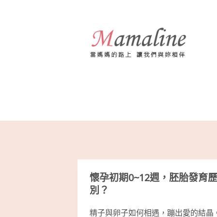
跳
至
主
要
內
容
懷孕初期0~12週，胚胎發育
別？
精子與卵子如何相遇，蹦出愛的結晶