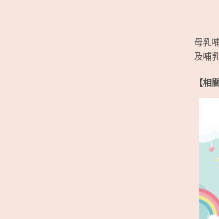
母乳
及哺
【相