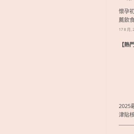
懷孕
薦飲
17 8 月, 
【熱
202
津貼