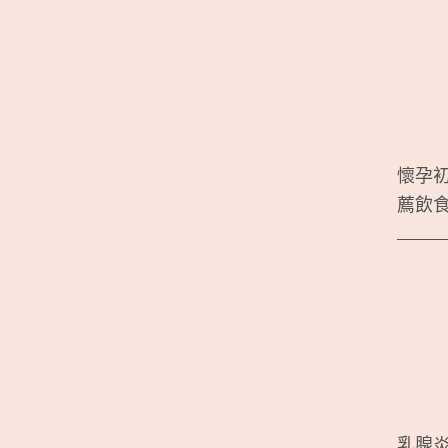
懷孕
薦飲
乳腺