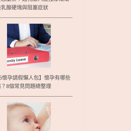
決乳腺硬塊與阻塞症狀
25懷孕請假懶人包】懷孕有哪些
請？8個常見問題總整理