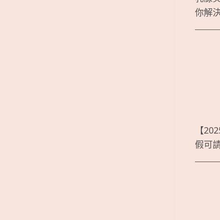
你解
【20
假可