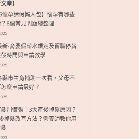
新文章】
26懷孕請假懶人包】懷孕有哪些
請？8個常見問題總整理
2025
6最新-育嬰假薪水規定及留職停薪
核發時間與申請教學
2025
6各縣市生育補助一次看，父母不
籍怎麼申請最好？
2025
掉髮別慌張！3大產後掉髮原因？
產後掉髮改善方法？營養師教你用
養髮
2023