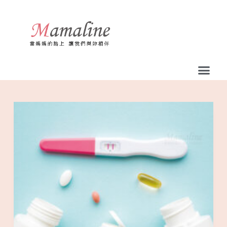
跳
至
主
要
內
容