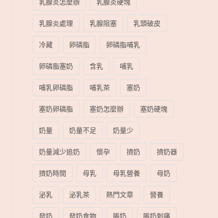
乳腺炎怎麼辦
乳腺炎硬塊
乳腺炎處理
乳腺阻塞
乳頭破皮
冷藏
卵磷脂
卵磷脂哺乳
卵磷脂塞奶
含乳
哺乳
哺乳卵磷脂
哺乳茶
塞奶
塞奶卵磷脂
塞奶怎麼辦
塞奶硬塊
奶量
奶量不足
奶量少
奶量減少追奶
懷孕
擠奶
擠奶器
擠奶時間
母乳
母乳營養
母奶
泌乳
泌乳茶
熱門文章
營養
發奶
發奶食物
脹奶
脹奶刺痛