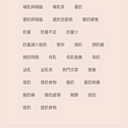
哺乳卵磷脂
哺乳茶
塞奶
塞奶卵磷脂
塞奶怎麼辦
塞奶硬塊
奶量
奶量不足
奶量少
奶量減少追奶
懷孕
擠奶
擠奶器
擠奶時間
母乳
母乳營養
母奶
泌乳
泌乳茶
熱門文章
營養
發奶
發奶食物
脹奶
脹奶刺痛
脹奶痛
脹奶處理
親餵
追奶
退奶
退奶食物