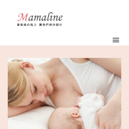
跳
至
主
要
內
容