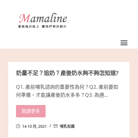
跳
至
主
要
內
容
奶量不足？追奶？產後奶水夠不夠怎知道?
Q1. 產前哺乳諮詢的重要性為何？Q2. 產前要如
何準備，才能讓產後奶水多多？Q3. 為通…
閱讀更多
14 10 月, 2021
哺乳知識