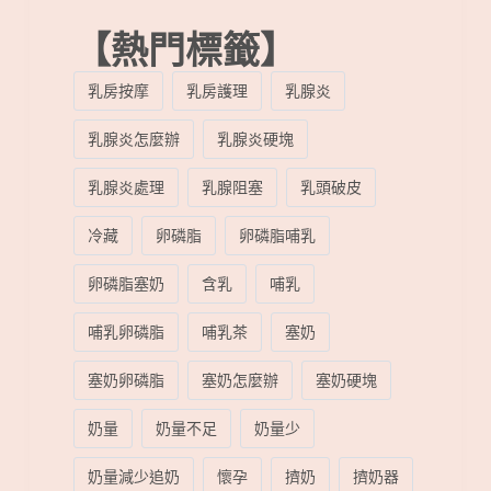
【熱門標籤】
乳房按摩
乳房護理
乳腺炎
乳腺炎怎麼辦
乳腺炎硬塊
乳腺炎處理
乳腺阻塞
乳頭破皮
冷藏
卵磷脂
卵磷脂哺乳
卵磷脂塞奶
含乳
哺乳
哺乳卵磷脂
哺乳茶
塞奶
塞奶卵磷脂
塞奶怎麼辦
塞奶硬塊
奶量
奶量不足
奶量少
奶量減少追奶
懷孕
擠奶
擠奶器