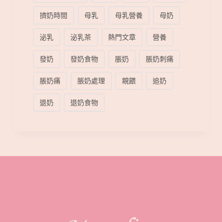
擠奶時間
母乳
母乳營養
母奶
泌乳
泌乳茶
熱門文章
營養
發奶
發奶食物
脹奶
脹奶刺痛
脹奶痛
脹奶處理
親餵
追奶
退奶
退奶食物