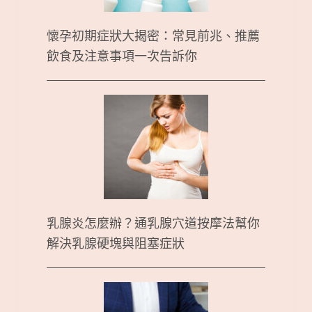
懷孕初期症狀大揭密：常見前兆、推薦
飲食及注意事項一次告訴你
乳腺炎怎麼辦？通乳腺穴道按摩法幫你
解決乳腺硬塊與阻塞症狀