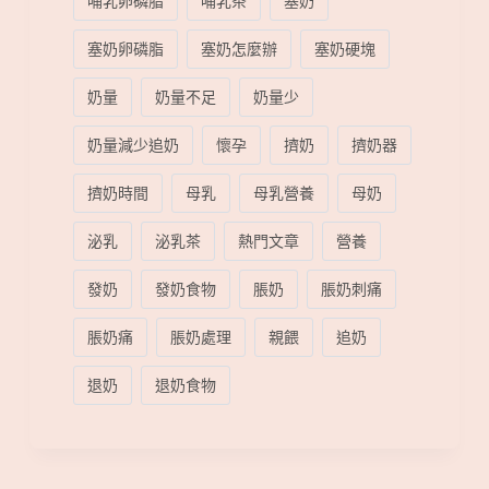
哺乳卵磷脂
哺乳茶
塞奶
塞奶卵磷脂
塞奶怎麼辦
塞奶硬塊
奶量
奶量不足
奶量少
奶量減少追奶
懷孕
擠奶
擠奶器
擠奶時間
母乳
母乳營養
母奶
泌乳
泌乳茶
熱門文章
營養
發奶
發奶食物
脹奶
脹奶刺痛
脹奶痛
脹奶處理
親餵
追奶
退奶
退奶食物