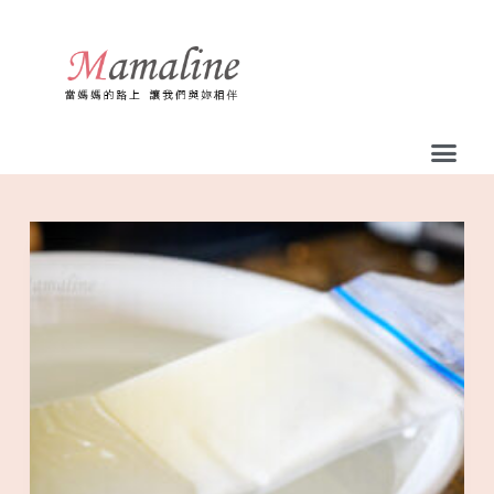
跳
至
主
要
內
容