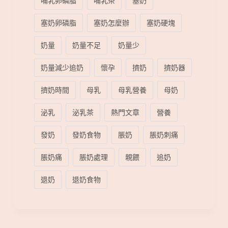
哺乳卵磷脂
哺乳茶
塞奶
塞奶卵磷脂
塞奶怎麼辦
塞奶硬塊
奶量
奶量不足
奶量少
奶量減少追奶
懷孕
擠奶
擠奶器
擠奶時間
母乳
母乳營養
母奶
泌乳
泌乳茶
熱門文章
營養
發奶
發奶食物
脹奶
脹奶刺痛
脹奶痛
脹奶處理
親餵
追奶
退奶
退奶食物