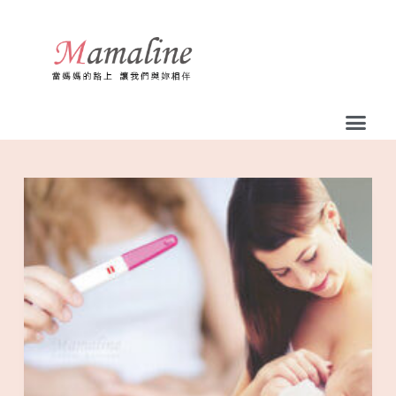
跳
至
主
要
內
容