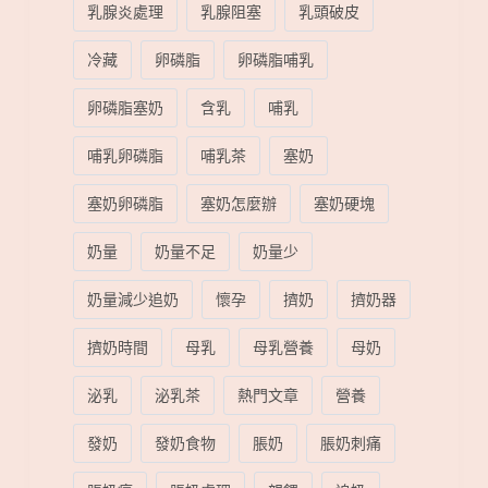
乳腺炎處理
乳腺阻塞
乳頭破皮
冷藏
卵磷脂
卵磷脂哺乳
卵磷脂塞奶
含乳
哺乳
哺乳卵磷脂
哺乳茶
塞奶
塞奶卵磷脂
塞奶怎麼辦
塞奶硬塊
奶量
奶量不足
奶量少
奶量減少追奶
懷孕
擠奶
擠奶器
擠奶時間
母乳
母乳營養
母奶
泌乳
泌乳茶
熱門文章
營養
發奶
發奶食物
脹奶
脹奶刺痛