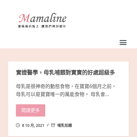
跳
至
主
要
內
容
實證醫學，母乳哺餵對寶寶的好處超級多
母乳是很神奇的動態食物，在寶寶6個月之前，
母乳可以是寶寶唯一的萬能食物。 母乳會…
閱讀更多
8 10 月, 2021
哺乳知識