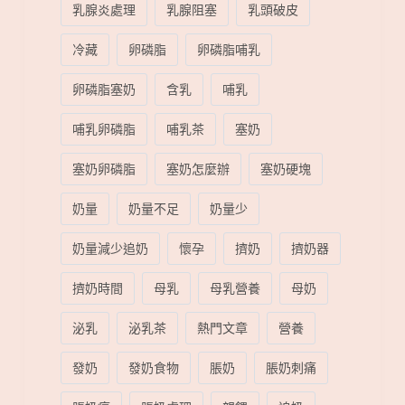
乳腺炎處理
乳腺阻塞
乳頭破皮
冷藏
卵磷脂
卵磷脂哺乳
卵磷脂塞奶
含乳
哺乳
哺乳卵磷脂
哺乳茶
塞奶
塞奶卵磷脂
塞奶怎麼辦
塞奶硬塊
奶量
奶量不足
奶量少
奶量減少追奶
懷孕
擠奶
擠奶器
擠奶時間
母乳
母乳營養
母奶
泌乳
泌乳茶
熱門文章
營養
發奶
發奶食物
脹奶
脹奶刺痛