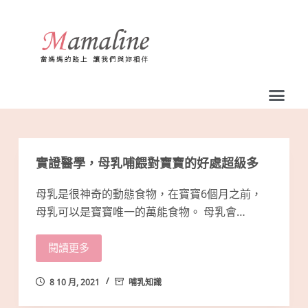
跳
至
主
要
內
容
實證醫學，母乳哺餵對寶寶的好處超級多
母乳是很神奇的動態食物，在寶寶6個月之前，
母乳可以是寶寶唯一的萬能食物。 母乳會…
閱讀更多
8 10 月, 2021
哺乳知識