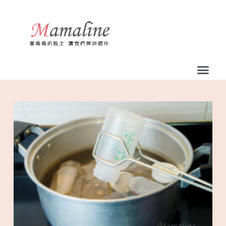
跳
至
主
要
內
容