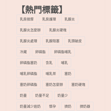
【熱門標籤】
乳房按摩
乳房護理
乳腺炎
乳腺炎怎麼辦
乳腺炎硬塊
乳腺炎處理
乳腺阻塞
乳頭破皮
冷藏
卵磷脂
卵磷脂哺乳
卵磷脂塞奶
含乳
哺乳
哺乳卵磷脂
哺乳茶
塞奶
塞奶卵磷脂
塞奶怎麼辦
塞奶硬塊
奶量
奶量不足
奶量少
奶量減少追奶
懷孕
擠奶
擠奶器