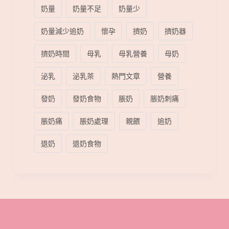
奶量
奶量不足
奶量少
奶量減少追奶
懷孕
擠奶
擠奶器
擠奶時間
母乳
母乳營養
母奶
泌乳
泌乳茶
熱門文章
營養
發奶
發奶食物
脹奶
脹奶刺痛
脹奶痛
脹奶處理
親餵
追奶
退奶
退奶食物