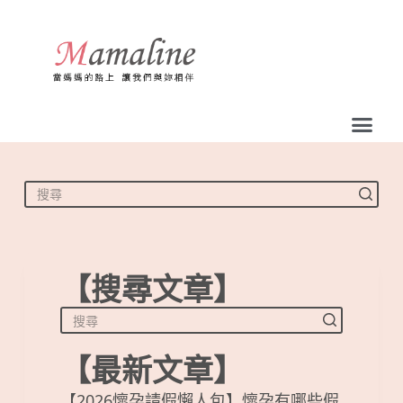
跳
至
主
要
內
容
【搜尋文章】
【最新文章】
【2026懷孕請假懶人包】懷孕有哪些假