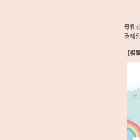
母乳
及哺
【相