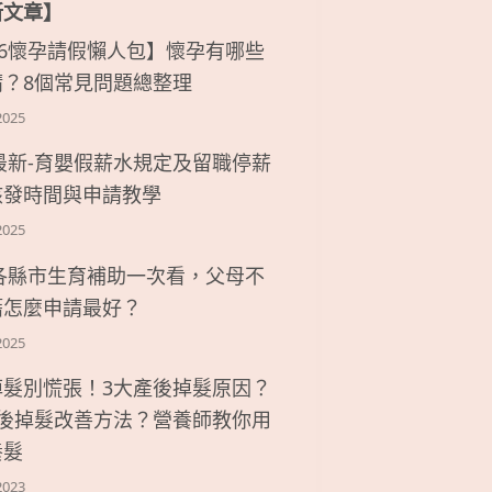
新文章】
26懷孕請假懶人包】懷孕有哪些
請？8個常見問題總整理
2025
6最新-育嬰假薪水規定及留職停薪
核發時間與申請教學
2025
6各縣市生育補助一次看，父母不
籍怎麼申請最好？
2025
掉髮別慌張！3大產後掉髮原因？
產後掉髮改善方法？營養師教你用
養髮
2023