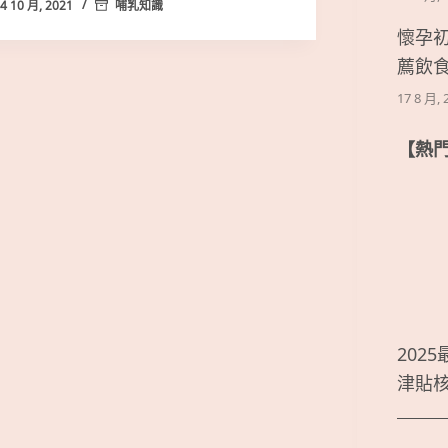
4 10 月, 2021
哺乳知識
懷孕
薦飲
17 8 月, 
【熱
202
津貼