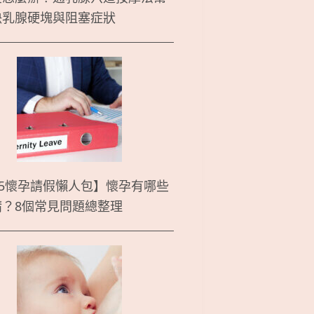
決乳腺硬塊與阻塞症狀
25懷孕請假懶人包】懷孕有哪些
請？8個常見問題總整理