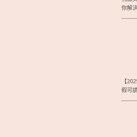
你解
【20
假可