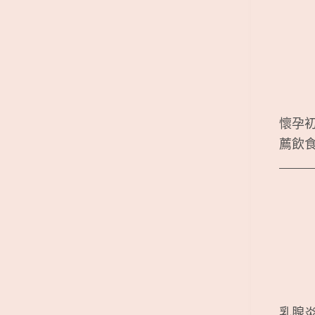
懷孕
薦飲
乳腺