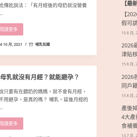
【最
訛傳訛說法：「有月經後的母奶就沒營養
…
【20
假可
閱讀更多
15 8 月, 
202
4 10 月, 2021
哺乳知識
津貼
15 8 月, 
母乳就沒有月經？就能避孕？
202
同戶
說只要有在餵奶的媽媽，就不會有月經，
15 8 月, 
不用避孕，是真的嗎？ 哺乳，延後月經的
…
產後
4大
閱讀更多
食補
13 7 月, 