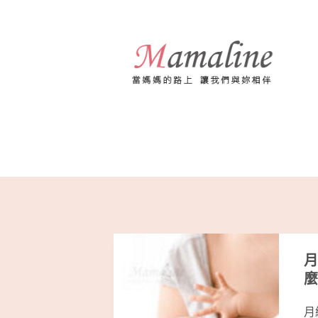
跳
至
主
要
內
容
月
麼
月