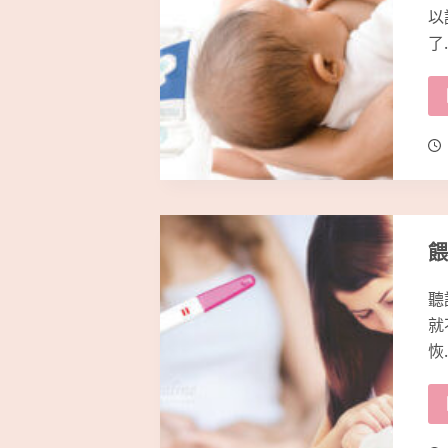
以
了
餵
聽
就
恢