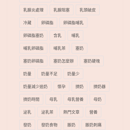
乳腺炎處理
乳腺阻塞
乳頭破皮
冷藏
卵磷脂
卵磷脂哺乳
卵磷脂塞奶
含乳
哺乳
哺乳卵磷脂
哺乳茶
塞奶
塞奶卵磷脂
塞奶怎麼辦
塞奶硬塊
奶量
奶量不足
奶量少
奶量減少追奶
懷孕
擠奶
擠奶器
擠奶時間
母乳
母乳營養
母奶
泌乳
泌乳茶
熱門文章
營養
發奶
發奶食物
脹奶
脹奶刺痛