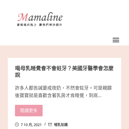
跳
至
主
要
內
容
喝母乳睡覺會不會蛀牙？美國牙醫學會怎麼
說
許多人都告誡要戒夜奶，不然會蛀牙。可是親餵
後寶寶就是喜歡含著乳房才肯睡覺，到底…
閱讀更多
7 10 月, 2021
哺乳知識