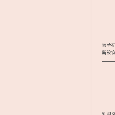
懷孕
薦飲
乳腺