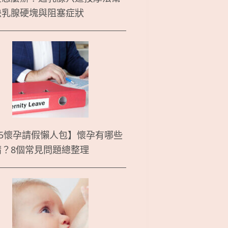
決乳腺硬塊與阻塞症狀
25懷孕請假懶人包】懷孕有哪些
請？8個常見問題總整理