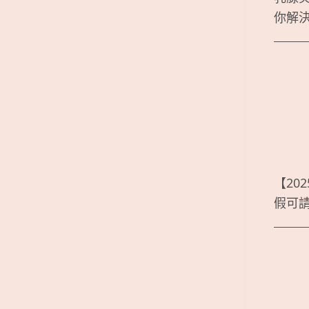
你解
【20
假可