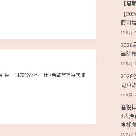
【最
【20
假可
15 8 月, 
202
津貼
15 8 月, 
到每一口成分都不一樣 •希望寶寶每次哺
202
同戶
15 8 月, 
產後
4大
食補
13 7 月, 