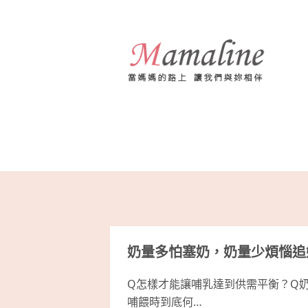
跳
至
主
要
內
容
奶量多怕塞奶，奶量少煩惱追
Q怎樣才能讓哺乳達到供需平衡？Q
哺餵時到底何…