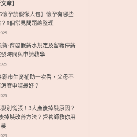
新文章】
26懷孕請假懶人包】懷孕有哪些
請？8個常見問題總整理
2025
6最新-育嬰假薪水規定及留職停薪
核發時間與申請教學
2025
6各縣市生育補助一次看，父母不
籍怎麼申請最好？
2025
掉髮別慌張！3大產後掉髮原因？
產後掉髮改善方法？營養師教你用
養髮
2023