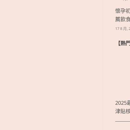
懷孕
薦飲
17 8 月, 
【熱
202
津貼