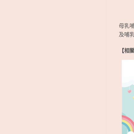
母乳
及哺
【相