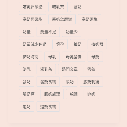
哺乳卵磷脂
哺乳茶
塞奶
塞奶卵磷脂
塞奶怎麼辦
塞奶硬塊
奶量
奶量不足
奶量少
奶量減少追奶
懷孕
擠奶
擠奶器
擠奶時間
母乳
母乳營養
母奶
泌乳
泌乳茶
熱門文章
營養
發奶
發奶食物
脹奶
脹奶刺痛
脹奶痛
脹奶處理
親餵
追奶
退奶
退奶食物