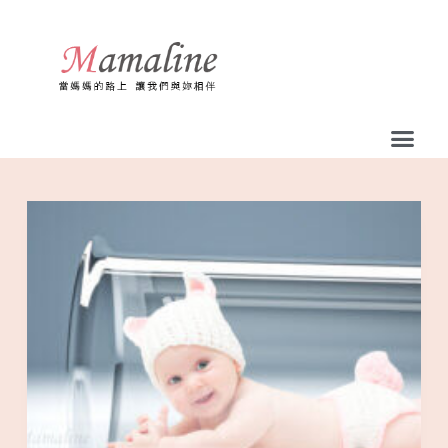
跳
至
主
要
內
容