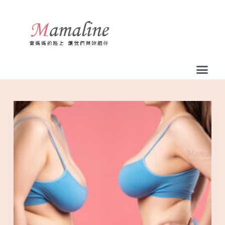
跳
至
主
要
內
容