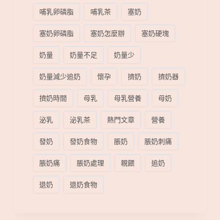
哺乳卵磷脂
哺乳茶
塞奶
塞奶卵磷脂
塞奶怎麼辦
塞奶硬塊
奶量
奶量不足
奶量少
奶量減少追奶
懷孕
擠奶
擠奶器
擠奶時間
母乳
母乳營養
母奶
泌乳
泌乳茶
熱門文章
營養
發奶
發奶食物
脹奶
脹奶刺痛
脹奶痛
脹奶處理
親餵
追奶
退奶
退奶食物