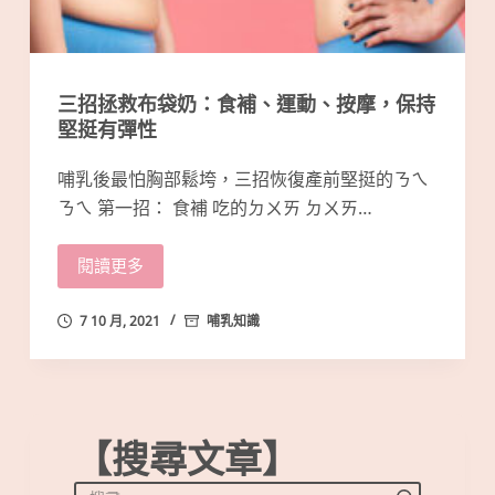
三招拯救布袋奶：食補、運動、按摩，保持
堅挺有彈性
哺乳後最怕胸部鬆垮，三招恢復產前堅挺的ㄋㄟ
ㄋㄟ 第一招： 食補 吃的ㄉㄨㄞ ㄉㄨㄞ…
閱讀更多
7 10 月, 2021
哺乳知識
【搜尋文章】