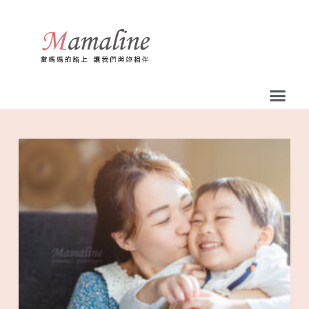
跳
至
主
要
內
容