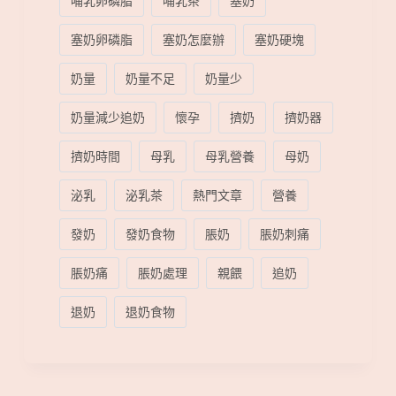
哺乳卵磷脂
哺乳茶
塞奶
塞奶卵磷脂
塞奶怎麼辦
塞奶硬塊
奶量
奶量不足
奶量少
奶量減少追奶
懷孕
擠奶
擠奶器
擠奶時間
母乳
母乳營養
母奶
泌乳
泌乳茶
熱門文章
營養
發奶
發奶食物
脹奶
脹奶刺痛
脹奶痛
脹奶處理
親餵
追奶
退奶
退奶食物