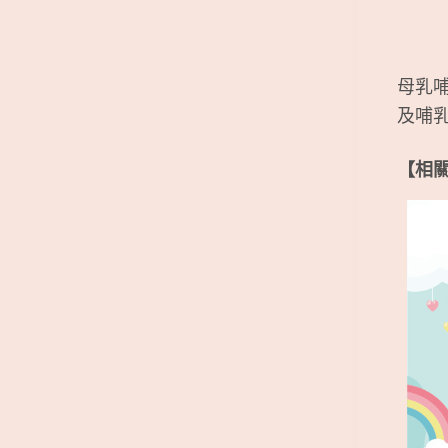
母乳
及哺
【相