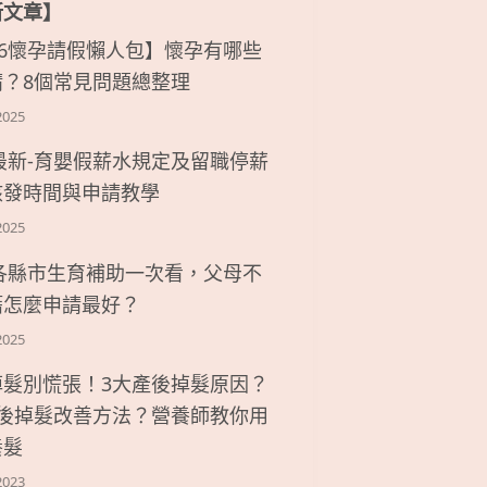
新文章】
26懷孕請假懶人包】懷孕有哪些
請？8個常見問題總整理
2025
6最新-育嬰假薪水規定及留職停薪
核發時間與申請教學
2025
6各縣市生育補助一次看，父母不
籍怎麼申請最好？
2025
掉髮別慌張！3大產後掉髮原因？
產後掉髮改善方法？營養師教你用
養髮
2023