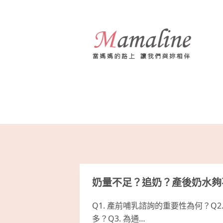
跳
至
主
要
內
容
奶量不足？追奶？產後奶水夠
Q1. 產前哺乳諮詢的重要性為何？Q
多？Q3. 為通…