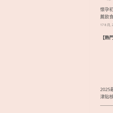
懷孕
薦飲
17 8 月, 
【熱
202
津貼