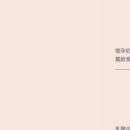
懷孕
薦飲
乳腺