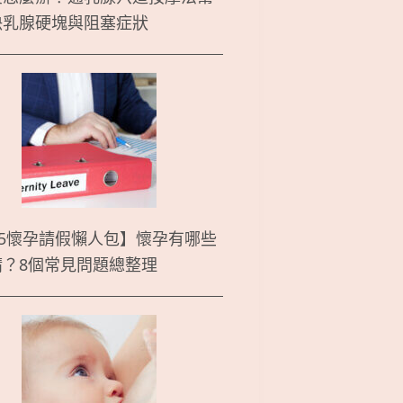
決乳腺硬塊與阻塞症狀
25懷孕請假懶人包】懷孕有哪些
請？8個常見問題總整理