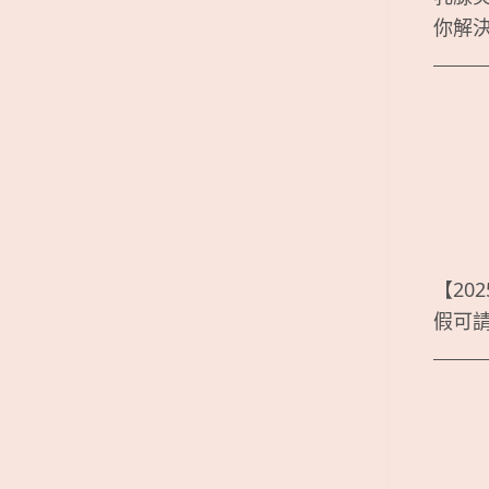
你解
【20
假可