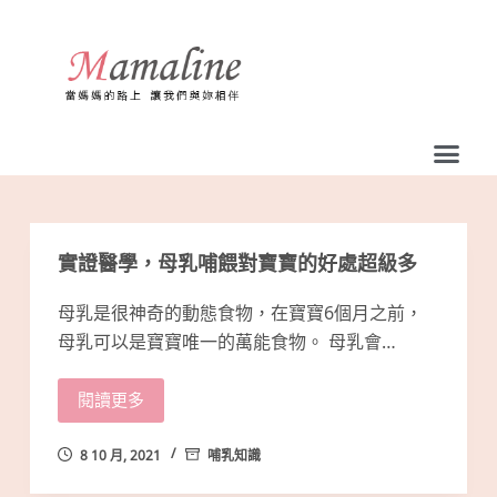
跳
至
主
要
內
容
實證醫學，母乳哺餵對寶寶的好處超級多
母乳是很神奇的動態食物，在寶寶6個月之前，
母乳可以是寶寶唯一的萬能食物。 母乳會…
閱讀更多
8 10 月, 2021
哺乳知識