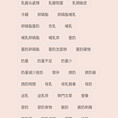
乳腺炎處理
乳腺阻塞
乳頭破皮
冷藏
卵磷脂
卵磷脂哺乳
卵磷脂塞奶
含乳
哺乳
哺乳卵磷脂
哺乳茶
塞奶
塞奶卵磷脂
塞奶怎麼辦
塞奶硬塊
奶量
奶量不足
奶量少
奶量減少追奶
懷孕
擠奶
擠奶器
擠奶時間
母乳
母乳營養
母奶
泌乳
泌乳茶
熱門文章
營養
發奶
發奶食物
脹奶
脹奶刺痛