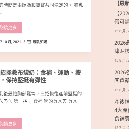
【最
的時間是由媽媽和寶寶共同決定的。 哺乳
…
【20
假可
閱讀更多
15 8 月, 
202
7 10 月, 2021
哺乳知識
津貼
15 8 月, 
招拯救布袋奶：食補、運動、按
202
，保持堅挺有彈性
同戶
15 8 月, 
乳後最怕胸部鬆垮，三招恢復產前堅挺的
ㄟㄋㄟ 第一招： 食補 吃的ㄉㄨㄞ ㄉㄨ
產後
…
4大
食補
閱讀更多
13 7 月, 