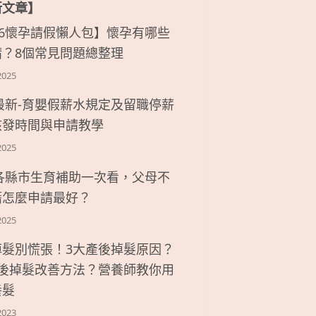
新文章】
26懷孕請假懶人包】懷孕有哪些
請？8個常見問題總整理
2025
6最新-育嬰假薪水規定及留職停薪
核發時間與申請教學
2025
6各縣市生育補助一次看，父母不
籍怎麼申請最好？
2025
掉髮別慌張！3大產後掉髮原因？
產後掉髮改善方法？營養師教你用
養髮
2023