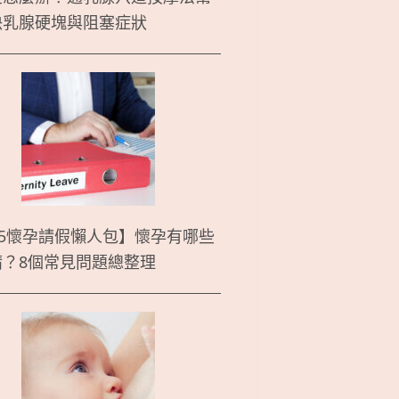
決乳腺硬塊與阻塞症狀
25懷孕請假懶人包】懷孕有哪些
請？8個常見問題總整理