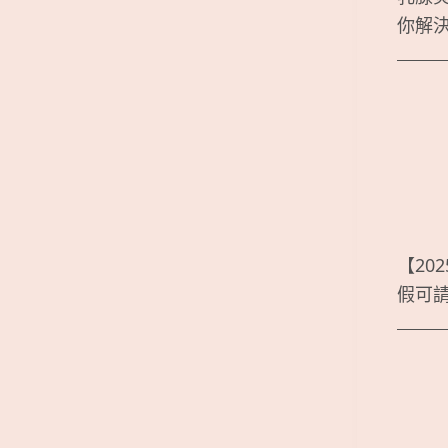
你解
【20
假可