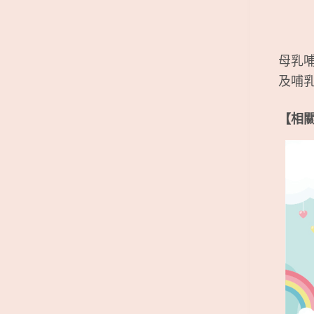
母乳
及哺
【相