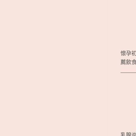
懷孕
薦飲
乳腺