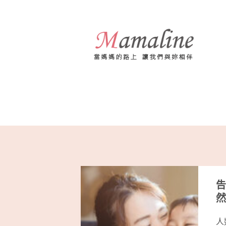
跳
至
主
要
內
容
告
然
人