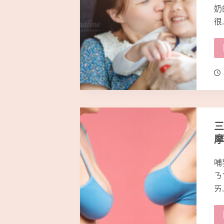
奶
很
三
摩
哺
ㄋ
ㄞ