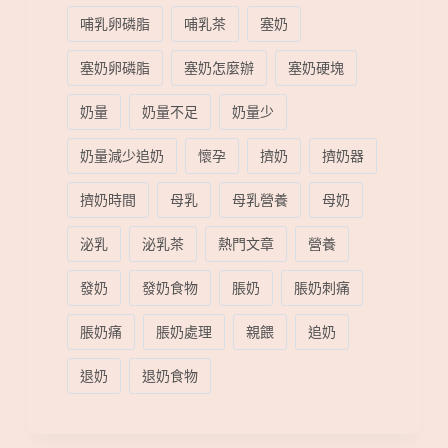
哺乳卵磷脂
哺乳茶
塞奶
塞奶卵磷脂
塞奶怎麼辦
塞奶硬塊
奶量
奶量不足
奶量少
奶量減少追奶
懷孕
擠奶
擠奶器
擠奶時間
母乳
母乳營養
母奶
泌乳
泌乳茶
熱門文章
營養
發奶
發奶食物
脹奶
脹奶刺痛
脹奶痛
脹奶處理
親餵
追奶
退奶
退奶食物