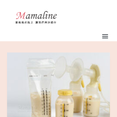
跳
至
主
要
內
容