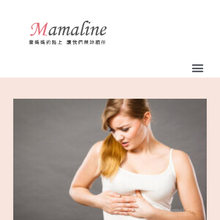
跳
至
主
要
內
容