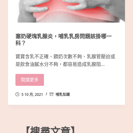
塞奶硬塊乳腺炎，哺乳乳房問題該掛哪一
科？
寶寶含乳不正確、餵奶次數不夠、乳腺管壓迫或
是飲食油膩水分不夠，都容易造成乳腺阻…
閱讀更多
5 10 月, 2021
哺乳知識
【搜尋文章】