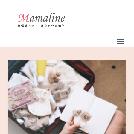
跳
至
主
要
內
容