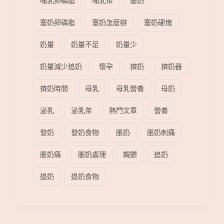
哺乳卵磷脂
哺乳茶
塞奶
塞奶卵磷脂
塞奶怎麼辦
塞奶硬塊
奶量
奶量不足
奶量少
奶量減少追奶
懷孕
擠奶
擠奶器
擠奶時間
母乳
母乳營養
母奶
泌乳
泌乳茶
熱門文章
營養
發奶
發奶食物
脹奶
脹奶刺痛
脹奶痛
脹奶處理
親餵
追奶
退奶
退奶食物