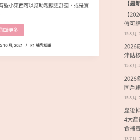
【最
有些小東西可以幫助親餵更舒適，或是寶
…
【20
假可
閱讀更多
15 8 月, 
202
5 10 月, 2021
哺乳知識
津貼
15 8 月, 
202
同戶
15 8 月, 
產後
4大
食補
13 7 月, 