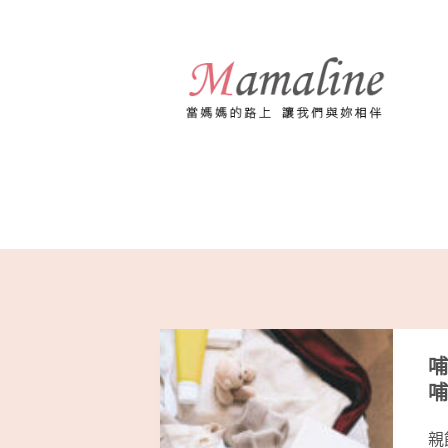
跳
至
主
要
內
容
哺
哺
親