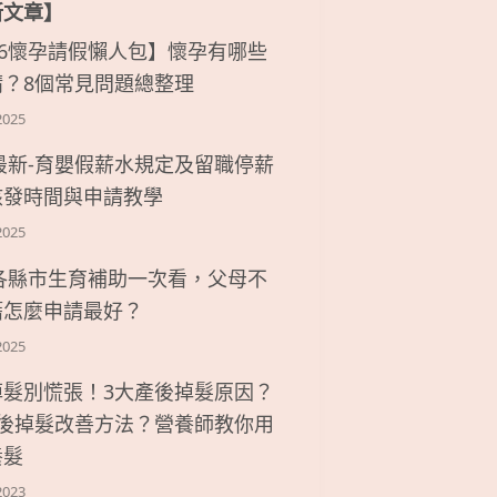
新文章】
26懷孕請假懶人包】懷孕有哪些
請？8個常見問題總整理
2025
6最新-育嬰假薪水規定及留職停薪
核發時間與申請教學
2025
6各縣市生育補助一次看，父母不
籍怎麼申請最好？
2025
掉髮別慌張！3大產後掉髮原因？
產後掉髮改善方法？營養師教你用
養髮
2023