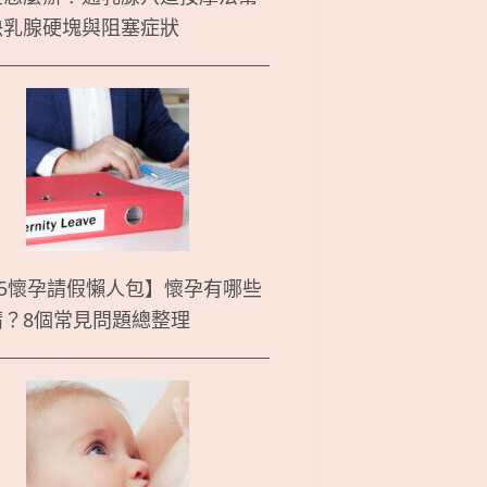
決乳腺硬塊與阻塞症狀
25懷孕請假懶人包】懷孕有哪些
請？8個常見問題總整理