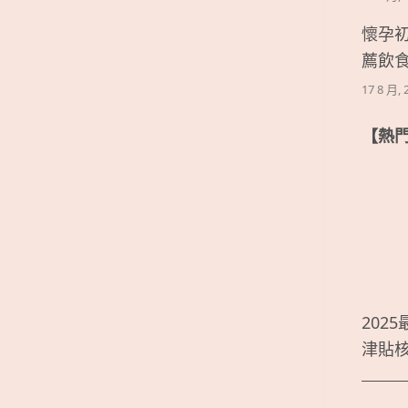
懷孕
薦飲
17 8 月, 
【熱
202
津貼