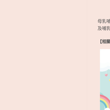
母乳
及哺
【相