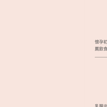
懷孕
薦飲
乳腺