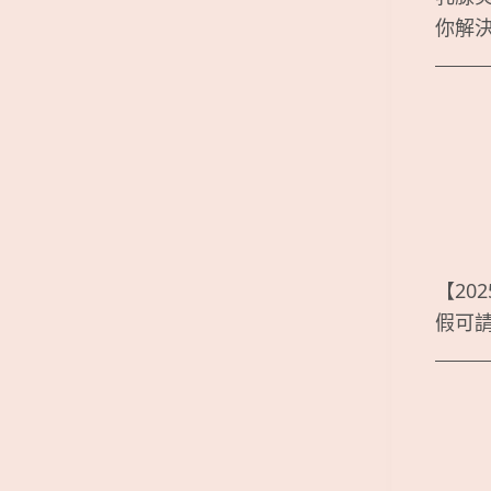
你解
【20
假可