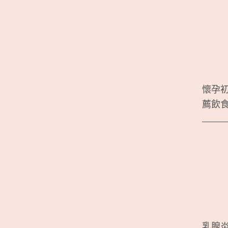
懷孕
薦飲
乳腺