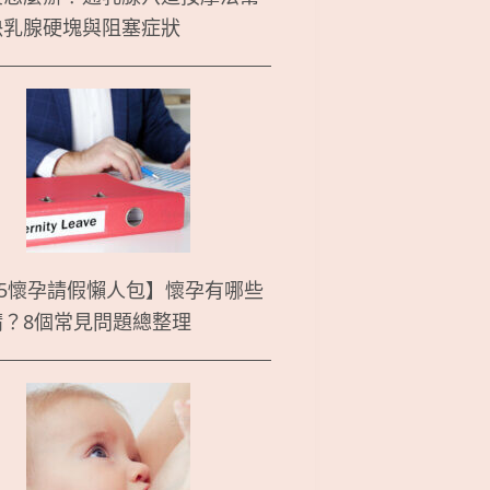
決乳腺硬塊與阻塞症狀
25懷孕請假懶人包】懷孕有哪些
請？8個常見問題總整理