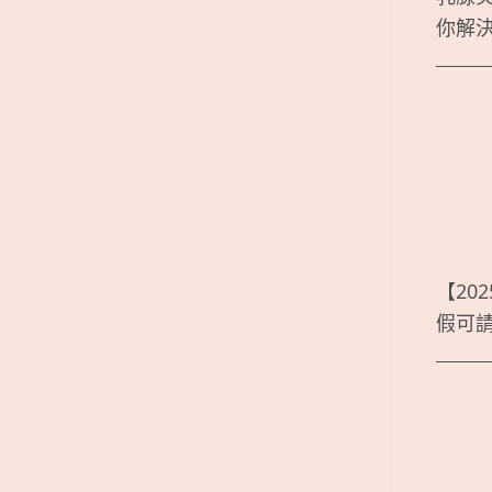
你解
【20
假可