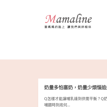
跳
至
主
要
內
容
奶量多怕塞奶，奶量少煩惱追
Q怎樣才能讓哺乳達到供需平衡？Q
哺餵時到底何…