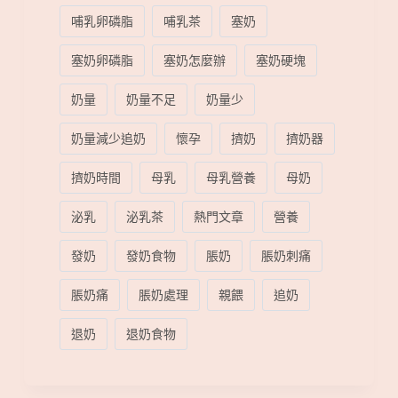
哺乳卵磷脂
哺乳茶
塞奶
塞奶卵磷脂
塞奶怎麼辦
塞奶硬塊
奶量
奶量不足
奶量少
奶量減少追奶
懷孕
擠奶
擠奶器
擠奶時間
母乳
母乳營養
母奶
泌乳
泌乳茶
熱門文章
營養
發奶
發奶食物
脹奶
脹奶刺痛
脹奶痛
脹奶處理
親餵
追奶
退奶
退奶食物