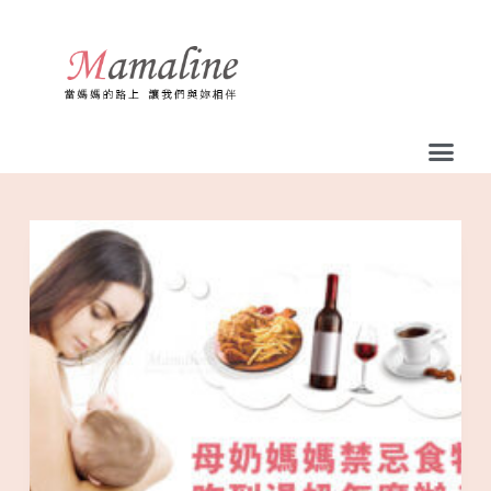
跳
至
主
要
內
容