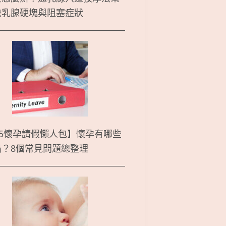
決乳腺硬塊與阻塞症狀
25懷孕請假懶人包】懷孕有哪些
請？8個常見問題總整理