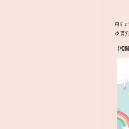
母乳
及哺
【相