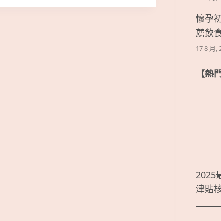
懷孕
薦飲
17 8 月, 
【熱
202
津貼