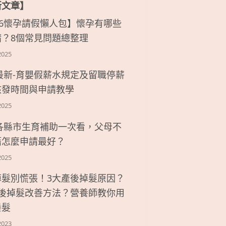
新文章】
26懷孕請假懶人包】懷孕有哪些
請？8個常見問題總整理
2025
6最新-育嬰假薪水規定及留職停薪
核發時間與申請教學
2025
6各縣市生育補助一次看，父母不
籍怎麼申請最好？
2025
掉髮別慌張！3大產後掉髮原因？
產後掉髮改善方法？營養師教你用
養髮
2023