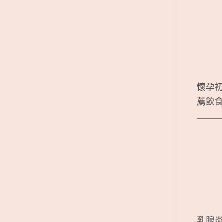
懷孕
薦飲
乳腺