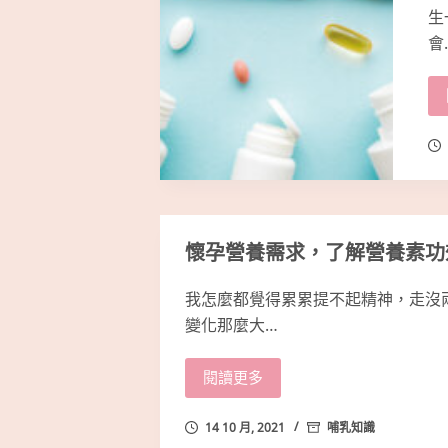
生
會
懷孕營養需求，了解營養素功
我怎麼都覺得累累提不起精神，走沒
變化那麼大…
閱讀更多
14 10 月, 2021
哺乳知識