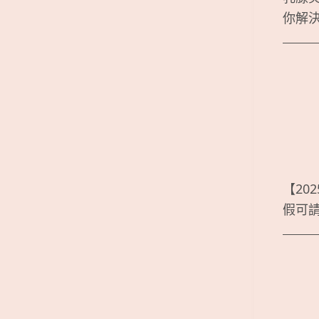
你解
【20
假可