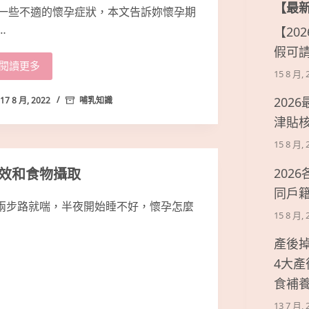
【最
一些不適的懷孕症狀，本文告訴妳懷孕期
…
【20
假可
閱讀更多
15 8 月, 
202
17 8 月, 2022
哺乳知識
津貼
15 8 月, 
效和食物攝取
202
同戶
兩步路就喘，半夜開始睡不好，懷孕怎麼
15 8 月, 
產後
4大
食補
13 7 月, 