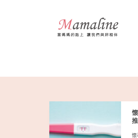
跳
至
主
要
內
容
懷
推
懷