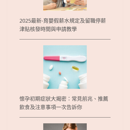
2025最新-育嬰假薪水規定及留職停薪
津貼核發時間與申請教學
懷孕初期症狀大揭密：常見前兆、推薦
飲食及注意事項一次告訴你