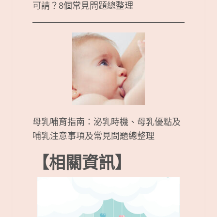
可請？8個常見問題總整理
母乳哺育指南：泌乳時機、母乳優點及
哺乳注意事項及常見問題總整理
【相關資訊】