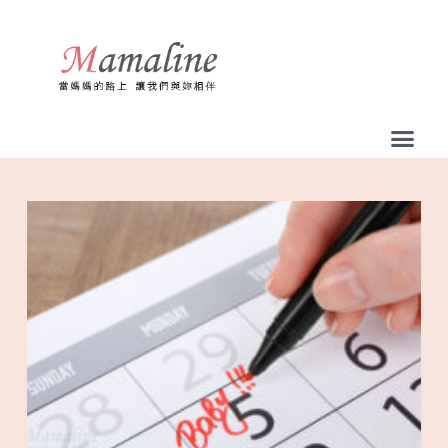
跳
至
主
要
內
容