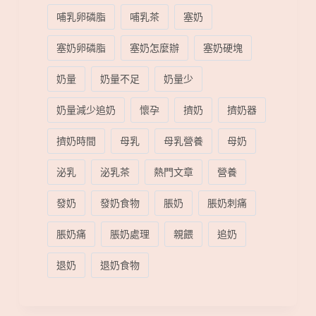
哺乳卵磷脂
哺乳茶
塞奶
塞奶卵磷脂
塞奶怎麼辦
塞奶硬塊
奶量
奶量不足
奶量少
奶量減少追奶
懷孕
擠奶
擠奶器
擠奶時間
母乳
母乳營養
母奶
泌乳
泌乳茶
熱門文章
營養
發奶
發奶食物
脹奶
脹奶刺痛
脹奶痛
脹奶處理
親餵
追奶
退奶
退奶食物