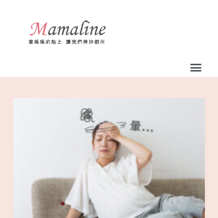
跳
至
主
要
內
容