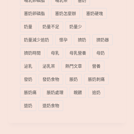
哺乳卵磷脂
哺乳茶
塞奶
塞奶卵磷脂
塞奶怎麼辦
塞奶硬塊
奶量
奶量不足
奶量少
奶量減少追奶
懷孕
擠奶
擠奶器
擠奶時間
母乳
母乳營養
母奶
泌乳
泌乳茶
熱門文章
營養
發奶
發奶食物
脹奶
脹奶刺痛
脹奶痛
脹奶處理
親餵
追奶
退奶
退奶食物