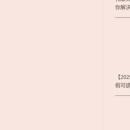
你解
【20
假可