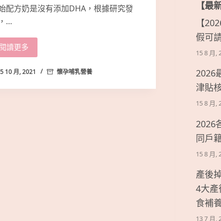
【最
始配方奶是沒有添加DHA，根據研究發
，…
【20
假可
閱讀更多
15 8 月, 
202
5 10 月, 2021
懷孕哺乳營養
津貼
15 8 月, 
202
同戶
15 8 月, 
產後
4大
食補
13 7 月, 