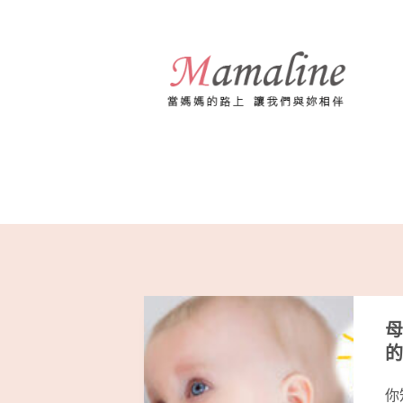
跳
至
主
要
內
容
母
的
你