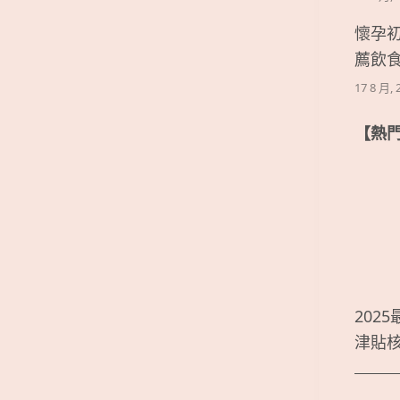
懷孕
薦飲
17 8 月, 
【熱
202
津貼