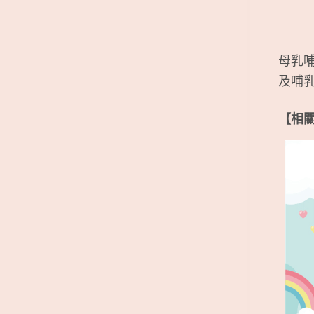
母乳
及哺
【相