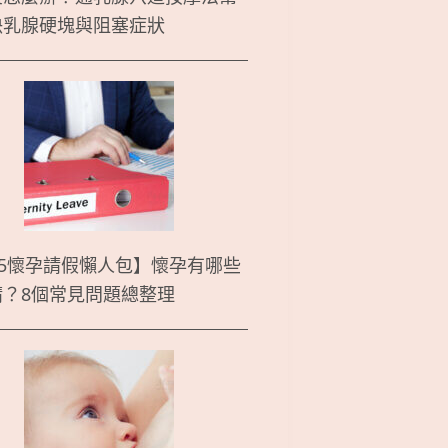
決乳腺硬塊與阻塞症狀
25懷孕請假懶人包】懷孕有哪些
請？8個常見問題總整理