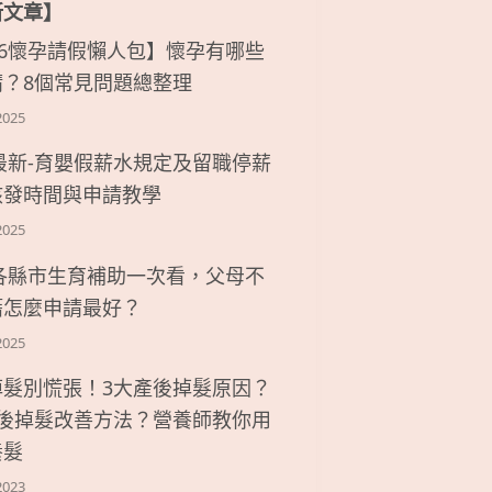
新文章】
26懷孕請假懶人包】懷孕有哪些
請？8個常見問題總整理
2025
6最新-育嬰假薪水規定及留職停薪
核發時間與申請教學
2025
6各縣市生育補助一次看，父母不
籍怎麼申請最好？
2025
掉髮別慌張！3大產後掉髮原因？
產後掉髮改善方法？營養師教你用
養髮
2023