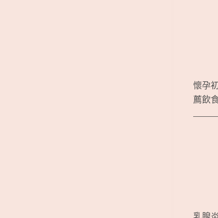
懷孕
薦飲
乳腺