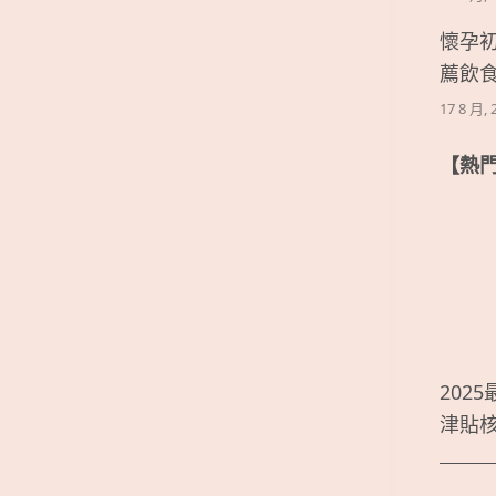
懷孕
薦飲
17 8 月, 
【熱
202
津貼