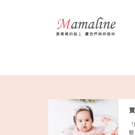
跳
至
主
要
內
容
寶
「
驗