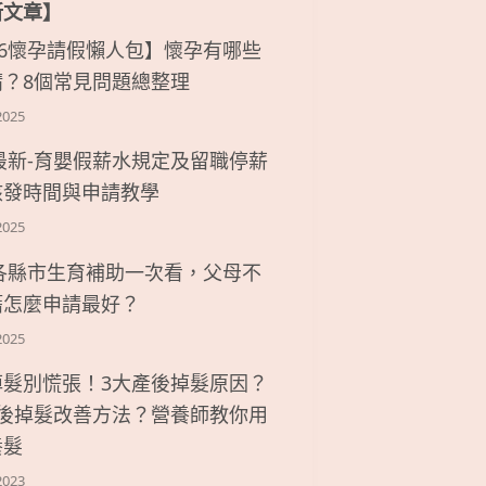
新文章】
26懷孕請假懶人包】懷孕有哪些
請？8個常見問題總整理
2025
6最新-育嬰假薪水規定及留職停薪
核發時間與申請教學
2025
6各縣市生育補助一次看，父母不
籍怎麼申請最好？
2025
掉髮別慌張！3大產後掉髮原因？
產後掉髮改善方法？營養師教你用
養髮
2023