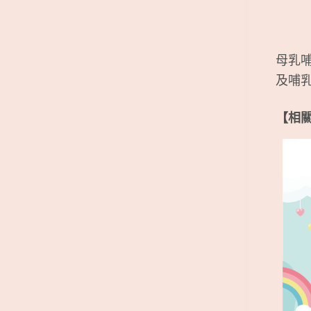
母乳
及哺
【相