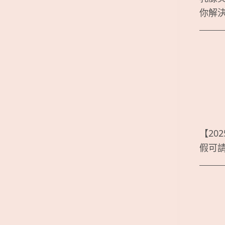
你解
【20
假可