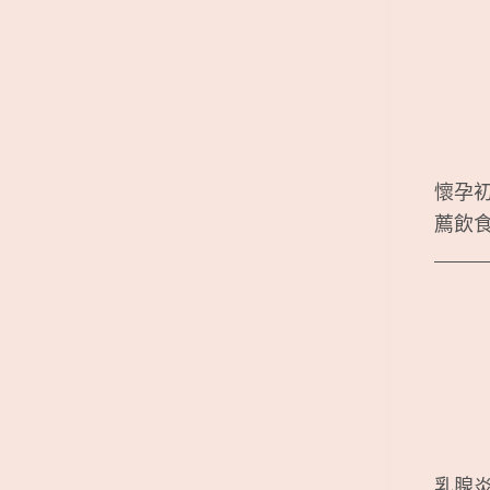
懷孕
薦飲
乳腺