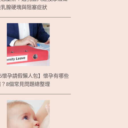
決乳腺硬塊與阻塞症狀
25懷孕請假懶人包】懷孕有哪些
請？8個常見問題總整理