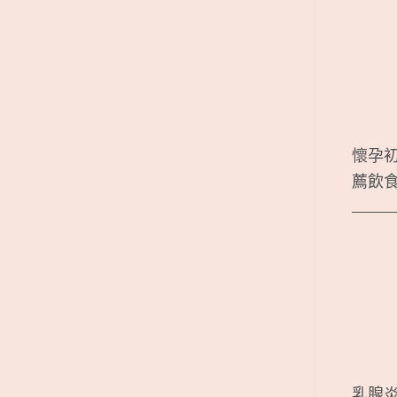
懷孕
薦飲
乳腺