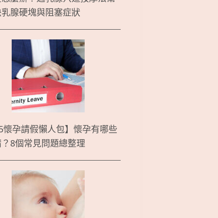
決乳腺硬塊與阻塞症狀
25懷孕請假懶人包】懷孕有哪些
請？8個常見問題總整理