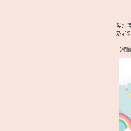
母乳
及哺
【相