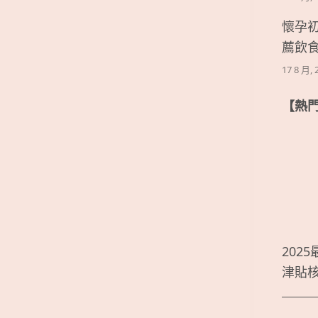
懷孕
薦飲
17 8 月, 
【熱
202
津貼