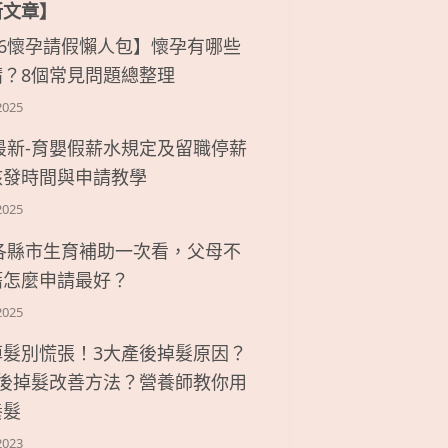
新文章】
26懷孕請假懶人包】懷孕有哪些
請？8個常見問題總整理
2025
6最新-育嬰假薪水規定及留職停薪
核發時間與申請教學
2025
6各縣市生育補助一次看，父母不
籍怎麼申請最好？
2025
掉髮別慌張！3大產後掉髮原因？
產後掉髮改善方法？營養師教你用
養髮
2023