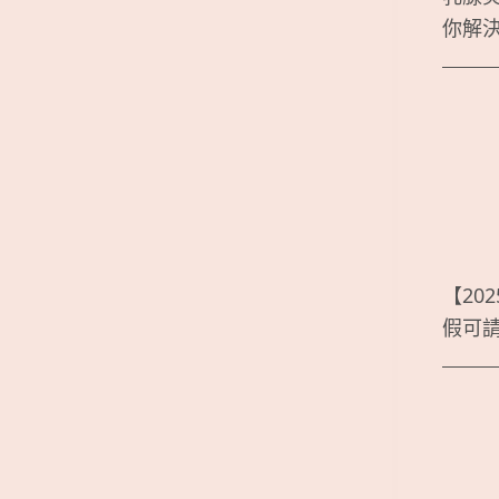
你解
【20
假可