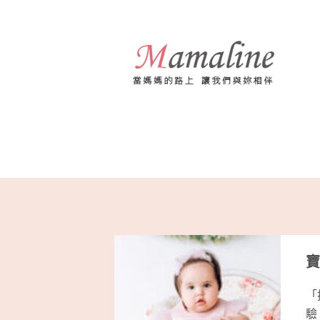
跳
至
主
要
內
容
寶
「
驗