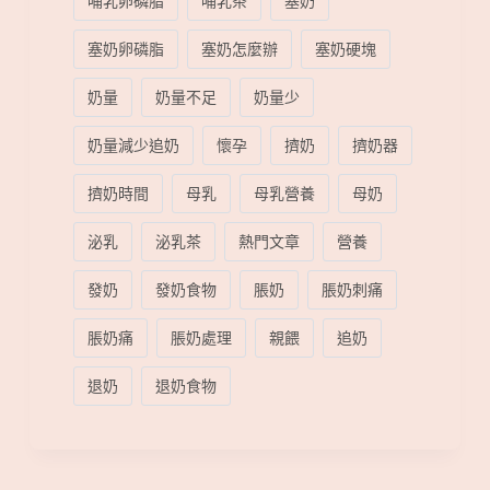
哺乳卵磷脂
哺乳茶
塞奶
塞奶卵磷脂
塞奶怎麼辦
塞奶硬塊
奶量
奶量不足
奶量少
奶量減少追奶
懷孕
擠奶
擠奶器
擠奶時間
母乳
母乳營養
母奶
泌乳
泌乳茶
熱門文章
營養
發奶
發奶食物
脹奶
脹奶刺痛
脹奶痛
脹奶處理
親餵
追奶
退奶
退奶食物