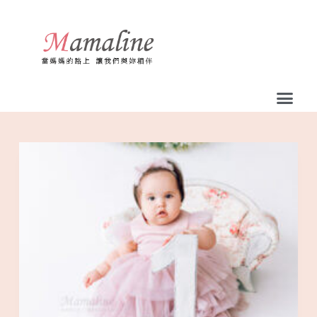
跳
至
主
要
內
容