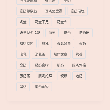
哺乳卵磷脂
哺乳茶
塞奶
塞奶卵磷脂
塞奶怎麼辦
塞奶硬塊
奶量
奶量不足
奶量少
奶量減少追奶
懷孕
擠奶
擠奶器
擠奶時間
母乳
母乳營養
母奶
泌乳
泌乳茶
熱門文章
營養
發奶
發奶食物
脹奶
脹奶刺痛
脹奶痛
脹奶處理
親餵
追奶
退奶
退奶食物