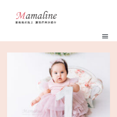
跳
至
主
要
內
容