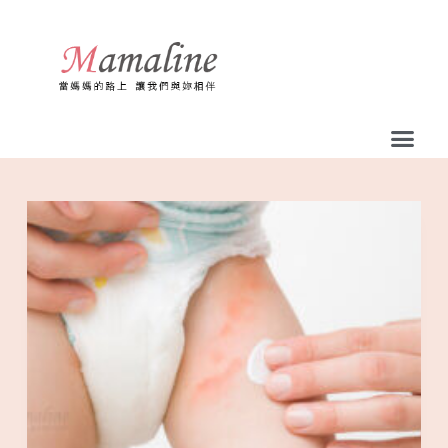
跳
至
主
要
內
容