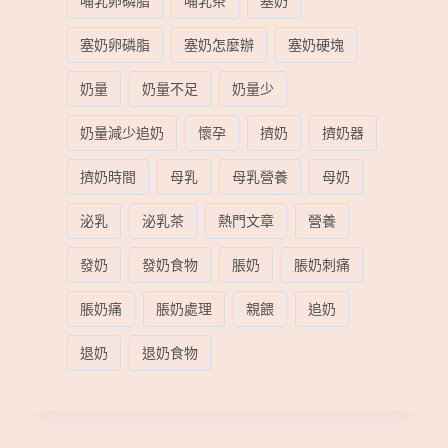
哺乳卵磷脂
哺乳茶
塞奶
塞奶卵磷脂
塞奶怎麼辦
塞奶硬塊
奶量
奶量不足
奶量少
奶量減少追奶
懷孕
擠奶
擠奶器
擠奶時間
母乳
母乳營養
母奶
泌乳
泌乳茶
熱門文章
營養
發奶
發奶食物
脹奶
脹奶刺痛
脹奶痛
脹奶處理
親餵
追奶
退奶
退奶食物