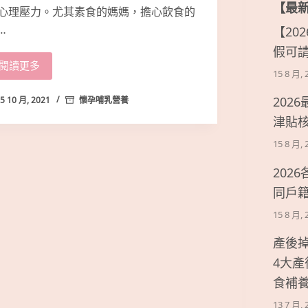
【最
心理壓力。尤其素食的媽媽，擔心飲食的
…
【20
假可
閱讀更多
15 8 月, 
202
5 10 月, 2021
懷孕哺乳營養
津貼
15 8 月, 
202
同戶
15 8 月, 
產後
4大
食補
13 7 月, 