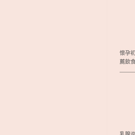
懷孕
薦飲
乳腺