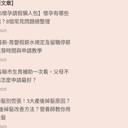
新文章】
26懷孕請假懶人包】懷孕有哪些
請？8個常見問題總整理
2025
6最新-育嬰假薪水規定及留職停薪
核發時間與申請教學
2025
6各縣市生育補助一次看，父母不
籍怎麼申請最好？
2025
掉髮別慌張！3大產後掉髮原因？
產後掉髮改善方法？營養師教你用
養髮
2023