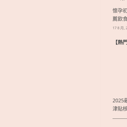
懷孕
薦飲
17 8 月, 
【熱
202
津貼