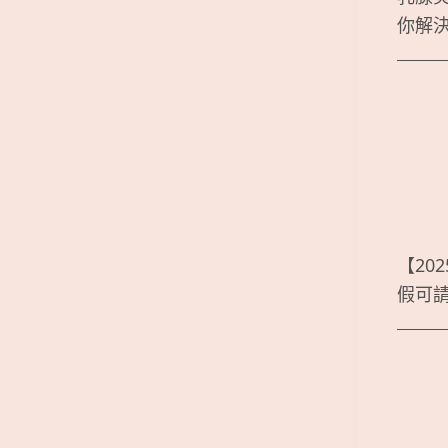
你解
【20
假可