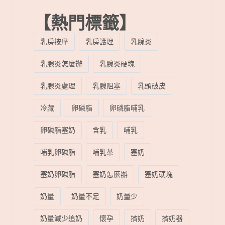
【熱門標籤】
乳房按摩
乳房護理
乳腺炎
乳腺炎怎麼辦
乳腺炎硬塊
乳腺炎處理
乳腺阻塞
乳頭破皮
冷藏
卵磷脂
卵磷脂哺乳
卵磷脂塞奶
含乳
哺乳
哺乳卵磷脂
哺乳茶
塞奶
塞奶卵磷脂
塞奶怎麼辦
塞奶硬塊
奶量
奶量不足
奶量少
奶量減少追奶
懷孕
擠奶
擠奶器