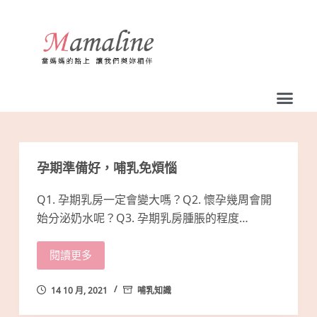
跳
至
主
要
內
容
孕期準備好，哺乳免煩惱
Q1. 孕期乳房一定會變大嗎？Q2. 懷孕幾周會開
始分泌奶水呢？Q3. 孕期乳房腫脹的程度…
閱讀更多
14 10 月, 2021
哺乳知識