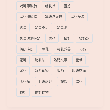
哺乳卵磷脂
哺乳茶
塞奶
塞奶卵磷脂
塞奶怎麼辦
塞奶硬塊
奶量
奶量不足
奶量少
奶量減少追奶
懷孕
擠奶
擠奶器
擠奶時間
母乳
母乳營養
母奶
泌乳
泌乳茶
熱門文章
營養
發奶
發奶食物
脹奶
脹奶刺痛
脹奶痛
脹奶處理
親餵
追奶
退奶
退奶食物