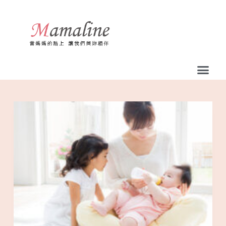
跳
至
主
要
內
容