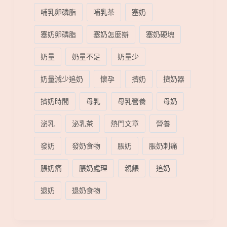
哺乳卵磷脂
哺乳茶
塞奶
塞奶卵磷脂
塞奶怎麼辦
塞奶硬塊
奶量
奶量不足
奶量少
奶量減少追奶
懷孕
擠奶
擠奶器
擠奶時間
母乳
母乳營養
母奶
泌乳
泌乳茶
熱門文章
營養
發奶
發奶食物
脹奶
脹奶刺痛
脹奶痛
脹奶處理
親餵
追奶
退奶
退奶食物