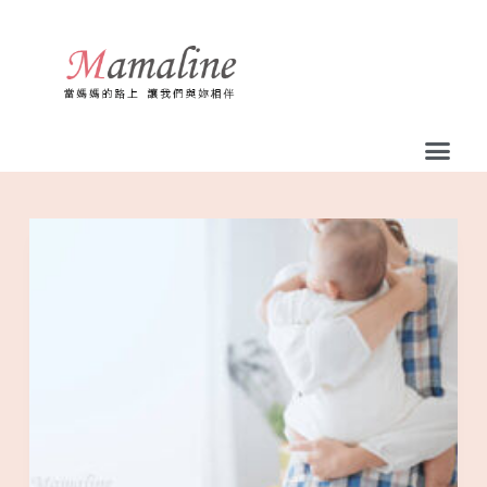
跳
至
主
要
內
容