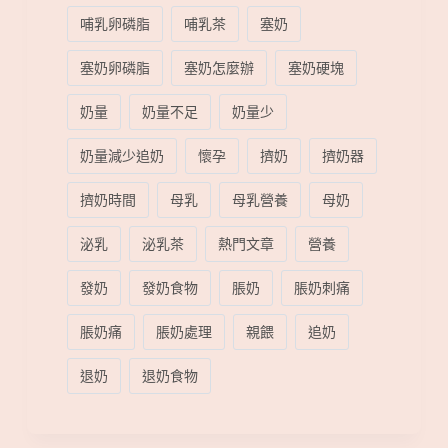
哺乳卵磷脂
哺乳茶
塞奶
塞奶卵磷脂
塞奶怎麼辦
塞奶硬塊
奶量
奶量不足
奶量少
奶量減少追奶
懷孕
擠奶
擠奶器
擠奶時間
母乳
母乳營養
母奶
泌乳
泌乳茶
熱門文章
營養
發奶
發奶食物
脹奶
脹奶刺痛
脹奶痛
脹奶處理
親餵
追奶
退奶
退奶食物