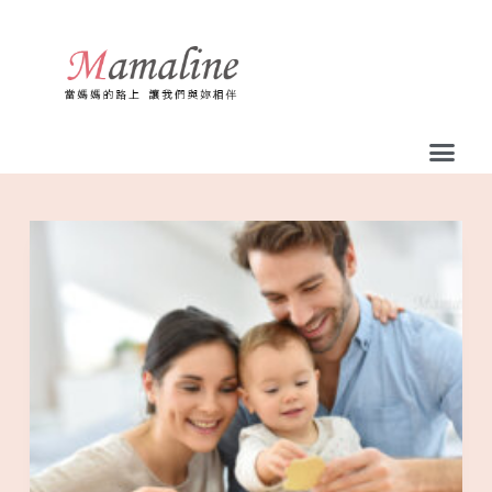
跳
至
主
要
內
容