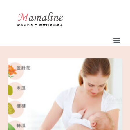
跳
至
主
要
內
容