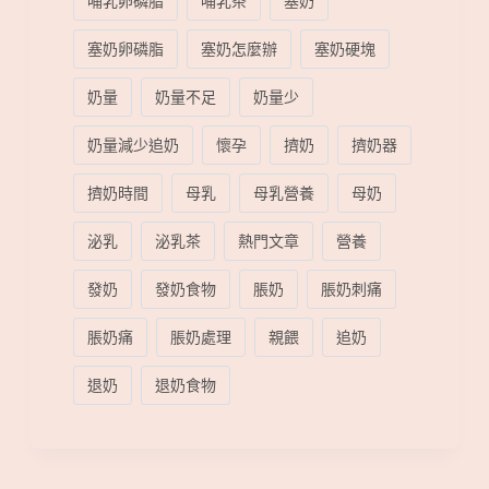
哺乳卵磷脂
哺乳茶
塞奶
塞奶卵磷脂
塞奶怎麼辦
塞奶硬塊
奶量
奶量不足
奶量少
奶量減少追奶
懷孕
擠奶
擠奶器
擠奶時間
母乳
母乳營養
母奶
泌乳
泌乳茶
熱門文章
營養
發奶
發奶食物
脹奶
脹奶刺痛
脹奶痛
脹奶處理
親餵
追奶
退奶
退奶食物