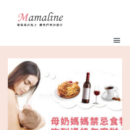
跳
至
主
要
內
容