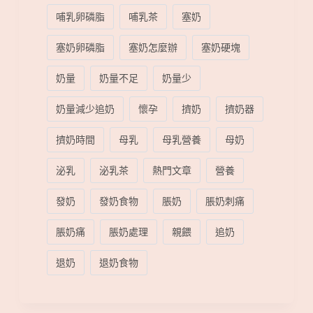
哺乳卵磷脂
哺乳茶
塞奶
塞奶卵磷脂
塞奶怎麼辦
塞奶硬塊
奶量
奶量不足
奶量少
奶量減少追奶
懷孕
擠奶
擠奶器
擠奶時間
母乳
母乳營養
母奶
泌乳
泌乳茶
熱門文章
營養
發奶
發奶食物
脹奶
脹奶刺痛
脹奶痛
脹奶處理
親餵
追奶
退奶
退奶食物